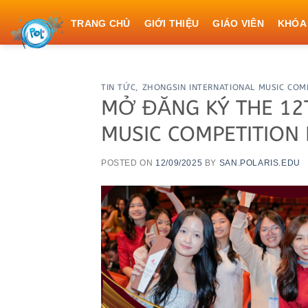
Skip
TRANG CHỦ
GIỚI THIỆU
GIÁO VIÊN
KHÓA
to
content
TIN TỨC
,
ZHONGSIN INTERNATIONAL MUSIC COM
MỞ ĐĂNG KÝ THE 12
MUSIC COMPETITION
POSTED ON
12/09/2025
BY
SAN.POLARIS.EDU