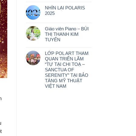
NHÌN LẠI POLARIS
2025
Giáo viên Piano – BÙI
THỊ THANH KIM
TUYẾN
LỚP POL ART THAM
QUAN TRIỂN LÃM
“TỰ TẠI CHI TOẠ –
SANCTUA OF
SERENITY” TẠI BẢO
TÀNG MỸ THUẬT
VIỆT NAM
n
u
t