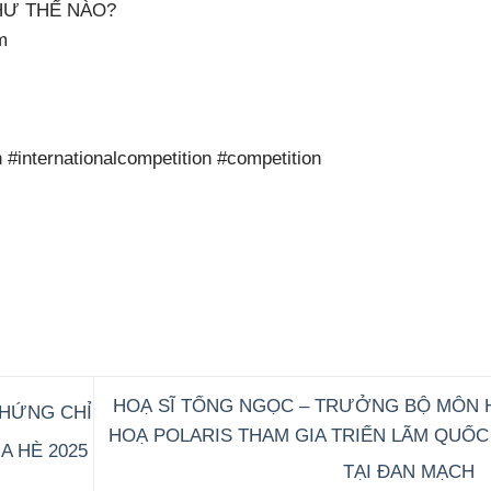
HƯ THẾ NÀO?
m
n
#internationalcompetition
#competition
HOẠ SĨ TỐNG NGỌC – TRƯỞNG BỘ MÔN 
CHỨNG CHỈ
HOẠ POLARIS THAM GIA TRIỂN LÃM QUỐC
A HÈ 2025
TẠI ĐAN MẠCH