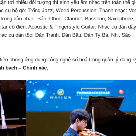
cận tới nhiều đối tượng thí sinh yêu âm nhạc trên toàn thế gi
c cụ bộ gõ: Trống Jazz, World Percussion;
Thanh nhạc: Voc
 trong dàn nhạc: Sáo, Oboe, Clarinet, Bassoon, Saxophone,
itar cổ điển, Acoustic & Fingerstyle Guitar;
Nhạc cụ đàn dây
ạc cụ dân tộc: Đàn Tranh, Đàn Bầu, Đàn Tỳ Bà, Nhị, Sáo
tiên phong ứng dụng công nghệ số hoá trong quản lý đăng k
h bạch – Chính xác.