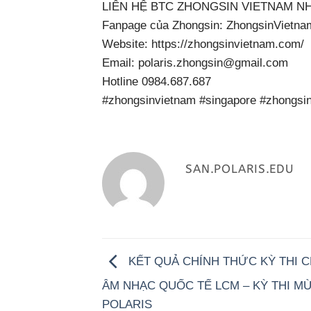
LIÊN HỆ BTC ZHONGSIN VIETNAM N
Fanpage của Zhongsin: ZhongsinVietna
Website:
https://zhongsinvietnam.com/
Email: polaris.zhongsin@gmail.com
Hotline 0984.687.687
#zhongsinvietnam
#singapore
#zhongsi
SAN.POLARIS.EDU
KẾT QUẢ CHÍNH THỨC KỲ THI 
ÂM NHẠC QUỐC TẾ LCM – KỲ THI MÙ
POLARIS