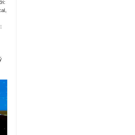
ới:
al,
:
ý