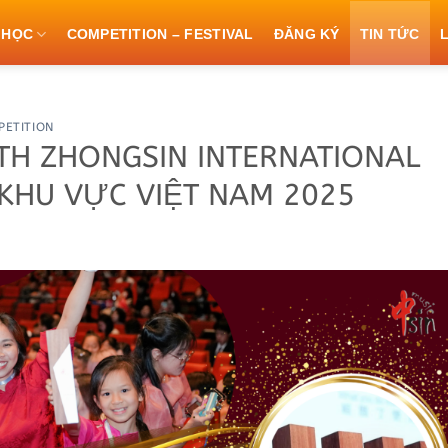
 HỌC
COMPETITION – FESTIVAL
ĐĂNG KÝ
TIN TỨC
L
PETITION
TH ZHONGSIN INTERNATIONAL
 KHU VỰC VIỆT NAM 2025