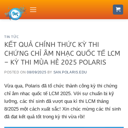
Skip
to
content
TIN TỨC
KẾT QUẢ CHÍNH THỨC KỲ THI
CHỨNG CHỈ ÂM NHẠC QUỐC TẾ LCM
– KỲ THI MÙA HÈ 2025 POLARIS
POSTED ON
08/09/2025
BY
SAN.POLARIS.EDU
Vừa qua, Polaris đã tổ chức thành công kỳ thi chứng
chỉ âm nhạc quốc tế LCM 2025. Với sự chuẩn bị kỹ
lưỡng, các thí sinh đã vượt qua kì thi LCM tháng
8/2025 một cách xuất sắc! Xin chúc mừng các thí sinh
đã đạt kết quả tốt trong kỳ thi vừa rồi!