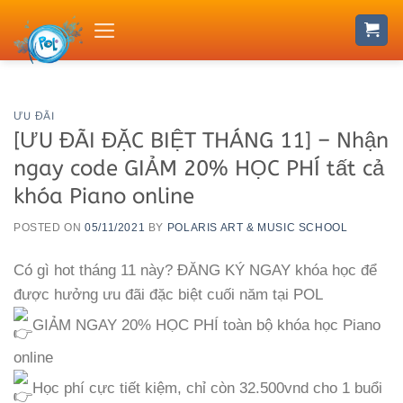
Skip
to
content
ƯU ĐÃI
[ƯU ĐÃI ĐẶC BIỆT THÁNG 11] – Nhận
ngay code GIẢM 20% HỌC PHÍ tất cả
khóa Piano online
POSTED ON
05/11/2021
BY
POLARIS ART & MUSIC SCHOOL
Có gì hot tháng 11 này? ĐĂNG KÝ NGAY khóa học để
được hưởng ưu đãi đặc biệt cuối năm tại POL
GIẢM NGAY 20% HỌC PHÍ toàn bộ khóa học Piano
online
Học phí cực tiết kiệm, chỉ còn 32.500vnd cho 1 buổi